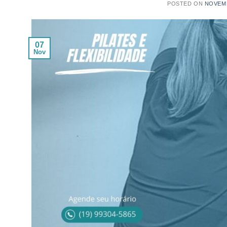
POSTED ON
NOVEMB
07
Nov