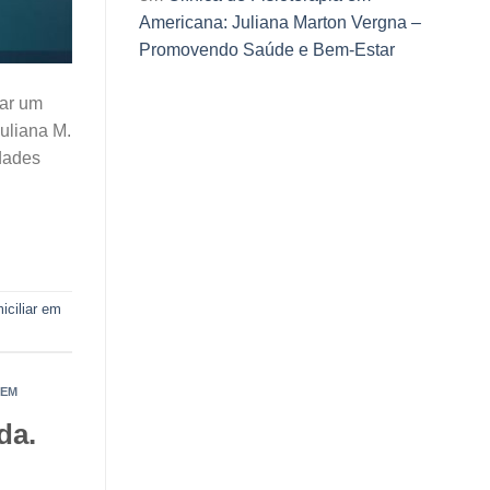
Americana: Juliana Marton Vergna –
Promovendo Saúde e Bem-Estar
rar um
Juliana M.
dades
iciliar em
 EM
da.