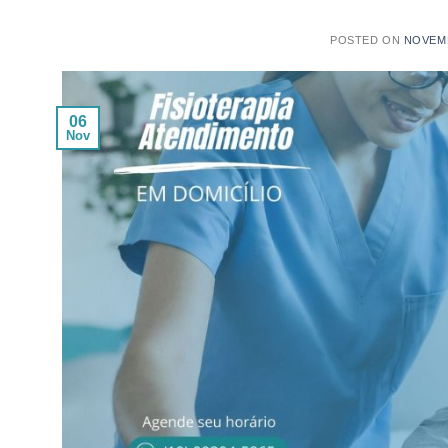
POSTED ON
NOVEMB
06
Nov