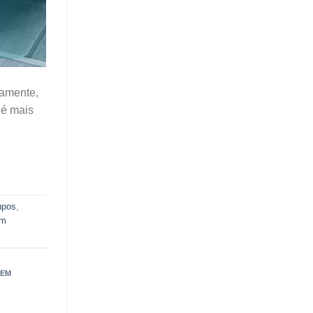
ramente,
 é mais
upos
,
em
 EM