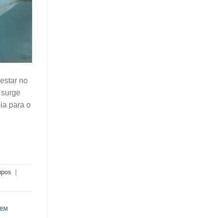
estar no
 surge
ia para o
upos
|
 EM