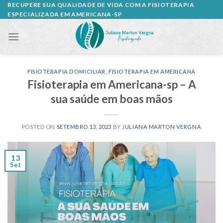
Skip
RECUPERE SUA QUALIDADE DE VIDA COM A FISIOTERAPIA
ESPECIALIZADA EM AMERICANA-SP
to
content
FISIOTERAPIA DOMICILIAR
,
FISIOTERAPIA EM AMERICANA
Fisioterapia em Americana-sp – A
sua saúde em boas mãos
POSTED ON
SETEMBRO 13, 2023
BY
JULIANA MARTON VERGNA
13
Set