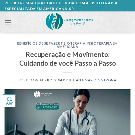
Skip
RECUPERE SUA QUALIDADE DE VIDA COM A FISIOTERAPIA
ESPECIALIZADA EM AMERICANA-SP
to
content
BENEFÍCIOS DE SE FAZER FISIOTERAPIA
,
FISIOTERAPIA EM
AMERICANA
Recuperação e Movimento:
Cuidando de você Passo a Passo
POSTED ON
ABRIL 1, 2024
BY
JULIANA MARTON VERGNA
01
Abr