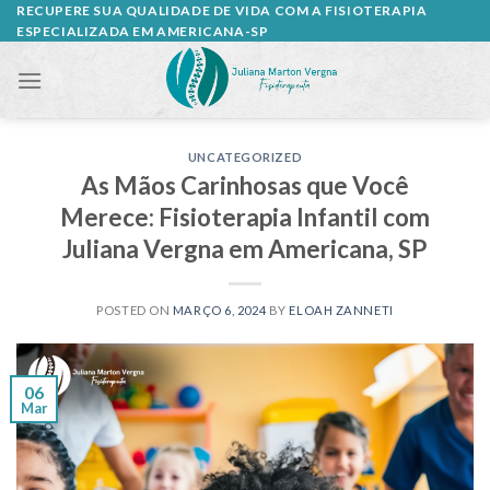
Skip
RECUPERE SUA QUALIDADE DE VIDA COM A FISIOTERAPIA
ESPECIALIZADA EM AMERICANA-SP
to
content
UNCATEGORIZED
As Mãos Carinhosas que Você
Merece: Fisioterapia Infantil com
Juliana Vergna em Americana, SP
POSTED ON
MARÇO 6, 2024
BY
ELOAH ZANNETI
06
Mar