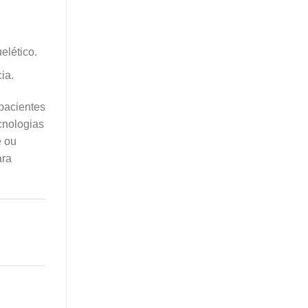
elético.
ia.
 pacientes
cnologias
ê ou
ara