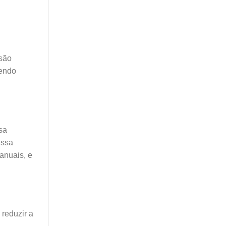
 são
vendo
sa
essa
anuais, e
 reduzir a