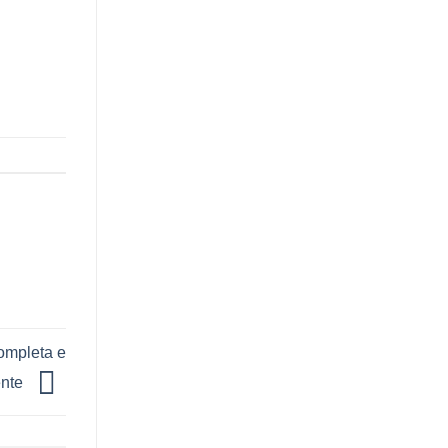
ompleta e
ente