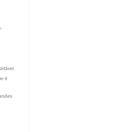
s.
ortável.
ue é
lesões