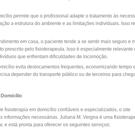
micílio permite que o profissional adapte o tratamento às neces
ção a estrutura do ambiente e as limitações individuais. Isso r
ndimento em casa, o paciente tende a se sentir mais seguro e 
o prescrito pelo fisioterapeuta. Isso é especialmente relevant
divíduos que enfrentam dificuldades de locomoção.
omicílio evita deslocamentos frequentes, economizando tempo 
ecisa depender do transporte público ou de terceiros para cheg
 Domicílio
fisioterapia em domicílio confiáveis e especializados, o site
as informações necessárias. Juliana M. Vergna é uma fisioterap
, e está pronta para oferecer os seguintes serviços: