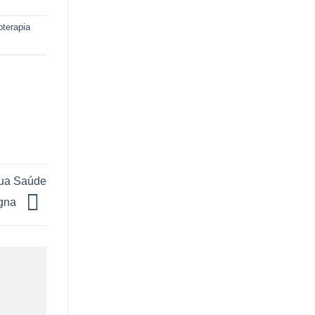
ioterapia
sua Saúde
rgna