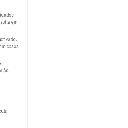
sidades
esulta em
motivado,
e em casos
e
ar às
euta