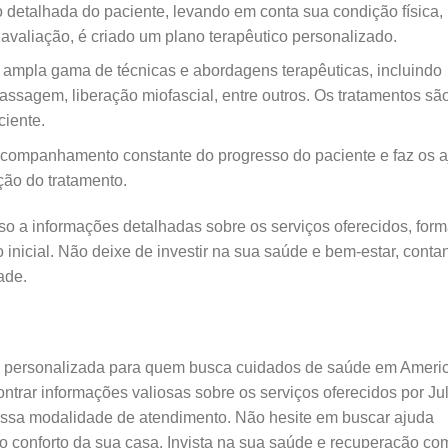
o detalhada do paciente, levando em conta sua condição física, 
avaliação, é criado um plano terapêutico personalizado.
a ampla gama de técnicas e abordagens terapêuticas, incluindo
massagem, liberação miofascial, entre outros. Os tratamentos sã
ciente.
 acompanhamento constante do progresso do paciente e faz os a
ção do tratamento.
sso a informações detalhadas sobre os serviços oferecidos, for
 inicial. Não deixe de investir na sua saúde e bem-estar, cont
ade.
 e personalizada para quem busca cuidados de saúde em Ameri
ntrar informações valiosas sobre os serviços oferecidos por Ju
nessa modalidade de atendimento. Não hesite em buscar ajuda
a no conforto da sua casa. Invista na sua saúde e recuperação co