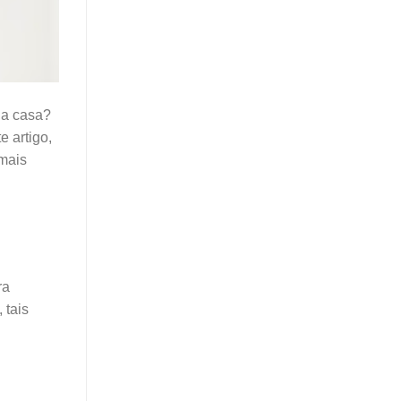
ua casa?
 artigo,
 mais
ra
 tais