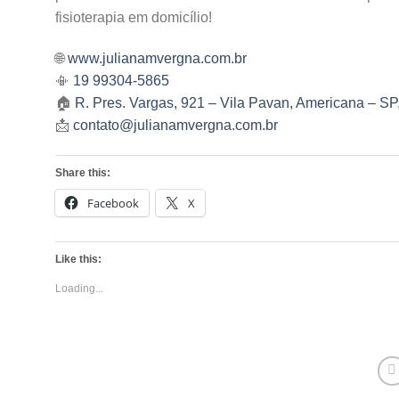
fisioterapia em domicílio!
🌐
www.julianamvergna.com.br
📳
19 99304-5865
🏠
R. Pres. Vargas, 921 – Vila Pavan, Americana – S
📩
contato@julianamvergna.com.br
Share this:
Facebook
X
Like this:
Loading...