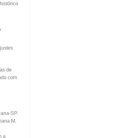
histórico
o
justes
mas de
ando com
cana-SP.
liana M.
m a