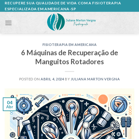
Skip
RECUPERE SUA QUALIDADE DE VIDA COM A FISIOTERAPIA
ESPECIALIZADA EM AMERICANA-SP
to
content
FISIOTERAPIA EM AMERICANA
6 Máquinas de Recuperação de
Manguitos Rotadores
POSTED ON
ABRIL 4, 2024
BY
JULIANA MARTON VERGNA
04
Abr