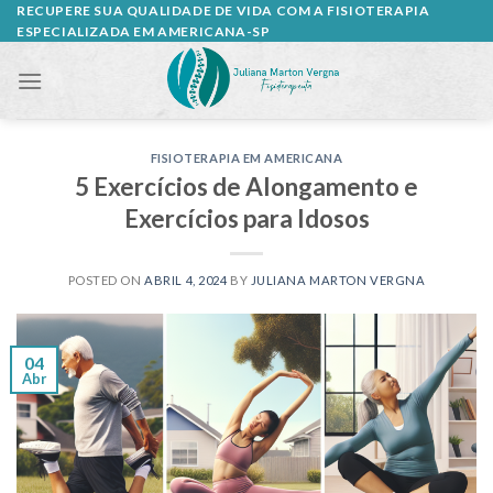
Skip
RECUPERE SUA QUALIDADE DE VIDA COM A FISIOTERAPIA
ESPECIALIZADA EM AMERICANA-SP
to
content
FISIOTERAPIA EM AMERICANA
5 Exercícios de Alongamento e
Exercícios para Idosos
POSTED ON
ABRIL 4, 2024
BY
JULIANA MARTON VERGNA
04
Abr