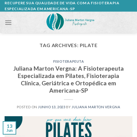
Skip
RECUPERE SUA QUALIDADE DE VIDA COM A FISIOTERAPIA
ESPECIALIZADA EM AMERICANA-SP
to
content
TAG ARCHIVES:
PILATE
FISIOTERAPEUTA
Juliana Marton Vergna: A Fisioterapeuta
Especializada em Pilates, Fisioterapia
Clínica, Geriátrica e Ortopédica em
Americana-SP
POSTED ON
JUNHO 13, 2023
BY
JULIANA MARTON VERGNA
13
Jun