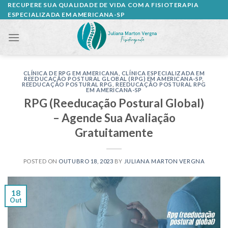
Skip
RECUPERE SUA QUALIDADE DE VIDA COM A FISIOTERAPIA
ESPECIALIZADA EM AMERICANA-SP
to
content
CLÍNICA DE RPG EM AMERICANA
,
CLÍNICA ESPECIALIZADA EM
REEDUCAÇÃO POSTURAL GLOBAL (RPG) EM AMERICANA-SP
,
REEDUCAÇÃO POSTURAL RPG
,
REEDUCAÇÃO POSTURAL RPG
EM AMERICANA-SP
RPG (Reeducação Postural Global)
– Agende Sua Avaliação
Gratuitamente
POSTED ON
OUTUBRO 18, 2023
BY
JULIANA MARTON VERGNA
18
Out