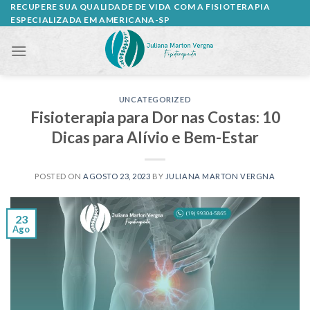
Skip
RECUPERE SUA QUALIDADE DE VIDA COM A FISIOTERAPIA
ESPECIALIZADA EM AMERICANA-SP
to
content
UNCATEGORIZED
Fisioterapia para Dor nas Costas: 10
Dicas para Alívio e Bem-Estar
POSTED ON
AGOSTO 23, 2023
BY
JULIANA MARTON VERGNA
23
Ago