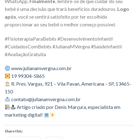
WhatsApp.
Finalmente
, lembre-se de que cuidar do seu
bebê é uma decisão que trará benefícios duradouros.
Logo
após
, você se sentirá satisfeito por ter escolhido
proporcionar ao seu bebê o melhor começo possível.
#FisioterapiaParaBebês #DesenvolvimentoInfantil
#CuidadosComBebês #JulianaMVergna #SaúdeInfantil
#AvaliaçãoGratuita
www.julianamvergna.com.br
19 99304-5865
R. Pres. Vargas, 921 – Vila Pavan, Americana – SP, 13465-
150
contato@julianamvergna.com.br
Artigo criado por Denis Marçura, especialista em
marketing digital!
Share this: