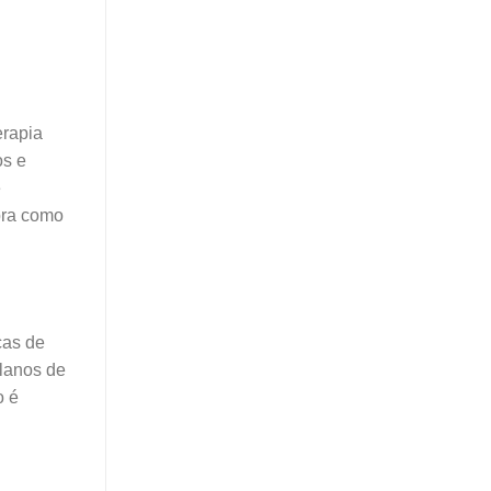
erapia
os e
e
bra como
cas de
planos de
o é