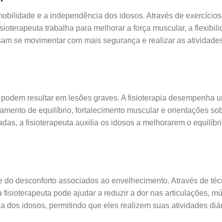
 mobilidade e a independência dos idosos. Através de exercícios
sioterapeuta trabalha para melhorar a força muscular, a flexibil
ossam se movimentar com mais segurança e realizar as atividades
podem resultar em lesões graves. A fisioterapia desempenha 
mento de equilíbrio, fortalecimento muscular e orientações so
s, a fisioterapeuta auxilia os idosos a melhorarem o equilíbri
r e do desconforto associados ao envelhecimento. Através de té
isioterapeuta pode ajudar a reduzir a dor nas articulações, m
da dos idosos, permitindo que eles realizem suas atividades diá