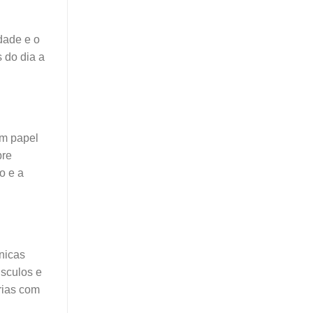
idade e o
 do dia a
um papel
bre
o e a
cnicas
úsculos e
rias com