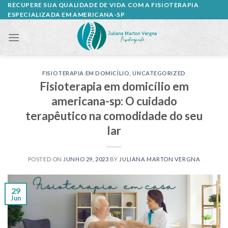
Skip
RECUPERE SUA QUALIDADE DE VIDA COM A FISIOTERAPIA
ESPECIALIZADA EM AMERICANA-SP
to
content
FISIOTERAPIA EM DOMICÍLIO
,
UNCATEGORIZED
Fisioterapia em domicílio em
americana-sp: O cuidado
terapêutico na comodidade do seu
lar
POSTED ON
JUNHO 29, 2023
BY
JULIANA MARTON VERGNA
29
Jun