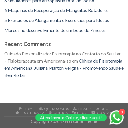
6 simuladores para artroplastia total do joelho
6 Máquinas de Recuperação de Manguitos Rotadores
5 Exercícios de Alongamento e Exercícios para Idosos
Marcos no desenvolvimento de um bebê de 7 meses
Recent Comments
Cuidado Personalizado: Fisioterapia no Conforto do Seu Lar
– Fisioterapeuta em Americana-sp
em
Clínica de Fisioterapia
em Americana: Juliana Marton Vergna – Promovendo Saúde e
Bem-Estar
HOME
QUEM SOMOS
PILATES
RPG
3
FISIOTERAPIA
CLÍNICA
BLOG
CONTATO
Atendimento Online, clique aqui !
Copyright 2026 ©
Flatsome Theme