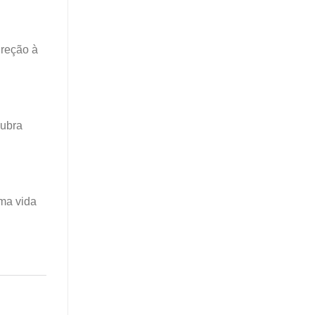
ireção à
cubra
uma vida