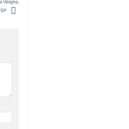
a Vergna,
a SP