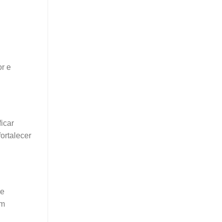
or e
icar
ortalecer
ue
um