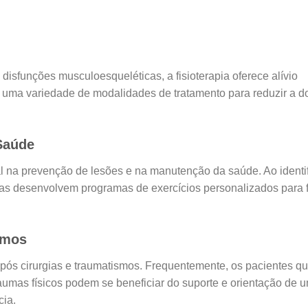
 disfunções musculoesqueléticas, a fisioterapia oferece alívio
zam uma variedade de modalidades de tratamento para reduzir a d
Saúde
l na prevenção de lesões e na manutenção da saúde. Ao identif
utas desenvolvem programas de exercícios personalizados para f
smos
 após cirurgias e traumatismos. Frequentemente, os pacientes q
aumas físicos podem se beneficiar do suporte e orientação de 
cia.