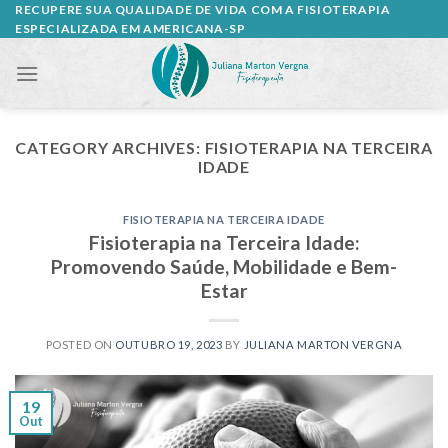
Skip
RECUPERE SUA QUALIDADE DE VIDA COM A FISIOTERAPIA
ESPECIALIZADA EM AMERICANA-SP
to
content
CATEGORY ARCHIVES:
FISIOTERAPIA NA TERCEIRA
IDADE
FISIOTERAPIA NA TERCEIRA IDADE
Fisioterapia na Terceira Idade:
Promovendo Saúde, Mobilidade e Bem-
Estar
POSTED ON
OUTUBRO 19, 2023
BY
JULIANA MARTON VERGNA
19
Out