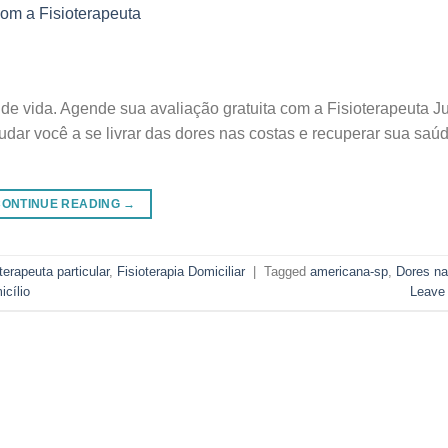
de vida. Agende sua avaliação gratuita com a Fisioterapeuta J
dar você a se livrar das dores nas costas e recuperar sua saú
CONTINUE READING
→
oterapeuta particular
,
Fisioterapia Domiciliar
|
Tagged
americana-sp
,
Dores na
icílio
Leave