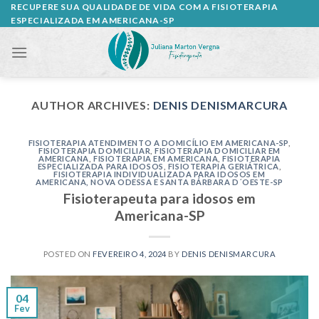
Skip
RECUPERE SUA QUALIDADE DE VIDA COM A FISIOTERAPIA
ESPECIALIZADA EM AMERICANA-SP
to
content
AUTHOR ARCHIVES:
DENIS DENISMARCURA
FISIOTERAPIA ATENDIMENTO A DOMICÍLIO EM AMERICANA-SP
,
FISIOTERAPIA DOMICILIAR
,
FISIOTERAPIA DOMICILIAR EM
AMERICANA
,
FISIOTERAPIA EM AMERICANA
,
FISIOTERAPIA
ESPECIALIZADA PARA IDOSOS
,
FISIOTERAPIA GERIÁTRICA
,
FISIOTERAPIA INDIVIDUALIZADA PARA IDOSOS EM
AMERICANA, NOVA ODESSA E SANTA BÁRBARA D´OESTE-SP
Fisioterapeuta para idosos em
Americana-SP
POSTED ON
FEVEREIRO 4, 2024
BY
DENIS DENISMARCURA
04
Fev