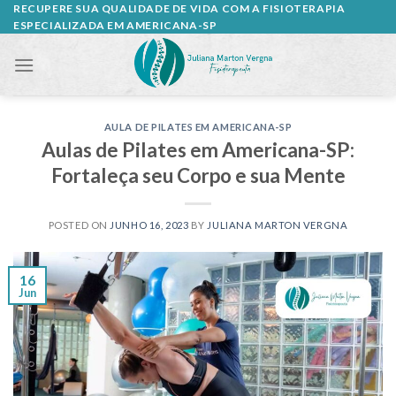
Skip
RECUPERE SUA QUALIDADE DE VIDA COM A FISIOTERAPIA
ESPECIALIZADA EM AMERICANA-SP
to
content
AULA DE PILATES EM AMERICANA-SP
Aulas de Pilates em Americana-SP:
Fortaleça seu Corpo e sua Mente
POSTED ON
JUNHO 16, 2023
BY
JULIANA MARTON VERGNA
16
Jun